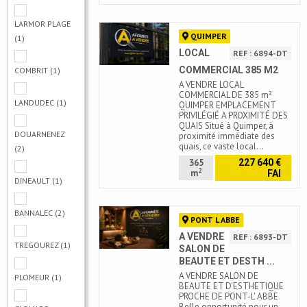
LARMOR PLAGE
QUIMPER
(1)
LOCAL
REF : 6894-DT
COMMERCIAL 385 M2
COMBRIT
(1)
A VENDRE LOCAL
COMMERCIAL DE 385 m²
LANDUDEC
(1)
QUIMPER EMPLACEMENT
PRIVILÉGIÉ A PROXIMITÉ DES
QUAIS Situé à Quimper, à
DOUARNENEZ
proximité immédiate des
quais, ce vaste local…
(2)
365
227 640 €
2
m
FAI
DINEAULT
(1)
BANNALEC
(2)
PONT L ABBE
A VENDRE
REF : 6893-DT
TREGOUREZ
(1)
SALON DE
BEAUTE ET DESTH ...
A VENDRE SALON DE
PLOMEUR
(1)
BEAUTE ET D'ESTHETIQUE
PROCHE DE PONT-L' ABBE
Belle opportunité pour un