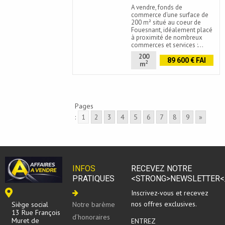
A vendre, fonds de
commerce d'une surface de
200 m² situé au coeur de
Fouesnant, idéalement placé
à proximité de nombreux
commerces et services :…
200
89 600 € FAI
2
m
Pages
:
1
2
3
4
5
6
7
8
9
»
INFOS
RECEVEZ NOTRE
PRATIQUES
<STRONG>NEWSLETTER<
Inscrivez-vous et recevez
nos offres exclusives.
Siège social
Notre barème
13 Rue François
d’honoraires
Muret de
ENTREZ