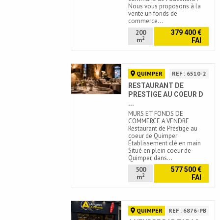
Nous vous proposons à la
vente un fonds de
commerce…
200
379 400 €
2
m
FAI
QUIMPER
REF : 6510-2
RESTAURANT DE
PRESTIGE AU COEUR D
...
MURS ET FONDS DE
COMMERCE A VENDRE
Restaurant de Prestige au
coeur de Quimper
Établissement clé en main
Situé en plein coeur de
Quimper, dans…
500
577 500 €
2
m
FAI
QUIMPER
REF : 6876-PB