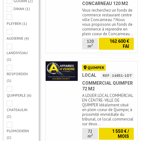
GOURIN
(2)
CONCARNEAU 120 M2
DINAN
(1)
Vous recherchez un fonds de
commerce restaurant centre
ville Concarneau ? Nous
PLEYBEN
(1)
vous proposons un fonds de
commerce à reprendre en
plein coeur de Concarneau…
AUDIERNE
(4)
120
162 600 €
2
m
FAI
LANDIVISIAU
(1)
QUIMPER
ROSPORDEN
LOCAL
REF : 16851-1DT
(1)
COMMERCIAL QUIMPER
72 M2
QUIMPERLE
(6)
A LOUER LOCAL COMMERCIAL
EN CENTRE-VILLE DE
QUIMPER Idéalement situé
en plein coeur de Quimper, à
CHATEAULIN
proximité immédiate du
(2)
tribunal, ce local commercial
sur deux…
PLOMODIERN
72
1 550 € /
2
m
MOIS
(2)