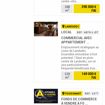
centre-ville…
200
395 000 €
2
m
FAI
LANDUDEC
LOCAL
REF : 6870-1-DT
COMMERCIAL AVEC
APPARTEMENT ...
Emplacement stratégique au
coeur de Landudec
Ensemble immobilier à fort
potentiel ! Situé en plein
centre de Landudec, sur un
axe particulièrement
fréquenté bénéficiant d'un…
120
149 000 €
2
m
FAI
FOUESNANT
REF : 1577
FONDS DE COMMERCE
À VENDRE À FO ...