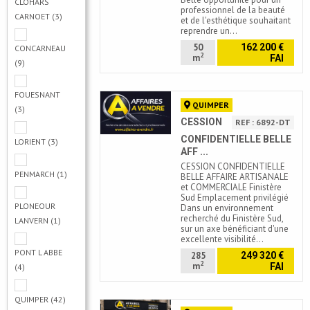
CLOHARS
professionnel de la beauté
CARNOET
(3)
et de l'esthétique souhaitant
reprendre un…
50
162 200 €
CONCARNEAU
2
m
FAI
(9)
FOUESNANT
QUIMPER
(3)
CESSION
REF : 6892-DT
CONFIDENTIELLE BELLE
LORIENT
(3)
AFF ...
CESSION CONFIDENTIELLE
PENMARCH
(1)
BELLE AFFAIRE ARTISANALE
et COMMERCIALE Finistère
Sud Emplacement privilégié
PLONEOUR
Dans un environnement
recherché du Finistère Sud,
LANVERN
(1)
sur un axe bénéficiant d'une
excellente visibilité…
PONT L ABBE
285
249 320 €
2
m
FAI
(4)
QUIMPER
(42)