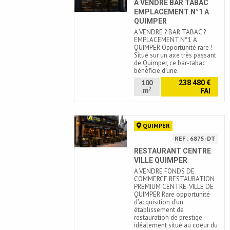
A VENDRE BAR TABAC
EMPLACEMENT N°1 A
QUIMPER
A VENDRE ? BAR TABAC ?
EMPLACEMENT N°1 A
QUIMPER Opportunité rare !
Situé sur un axe très passant
de Quimper, ce bar-tabac
bénéficie d'une…
100
238 480 €
2
m
FAI
QUIMPER
REF : 6875-DT
RESTAURANT CENTRE
VILLE QUIMPER
A VENDRE FONDS DE
COMMERCE RESTAURATION
PREMIUM CENTRE-VILLE DE
QUIMPER Rare opportunité
d'acquisition d'un
établissement de
restauration de prestige
idéalement situé au coeur du