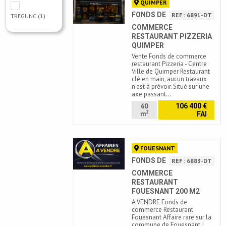
QUIMPER
FONDS DE
REF : 6891-DT
TREGUNC
(1)
COMMERCE
RESTAURANT PIZZERIA
QUIMPER
Vente Fonds de commerce
restaurant Pizzeria - Centre
Ville de Quimper Restaurant
clé en main, aucun travaux
n'est à prévoir. Situé sur une
axe passant…
60
106 400 €
2
m
FAI
FOUESNANT
FONDS DE
REF : 6883-DT
COMMERCE
RESTAURANT
FOUESNANT 200 M2
A VENDRE Fonds de
commerce Restaurant
Fouesnant Affaire rare sur la
commune de Fouesnant !