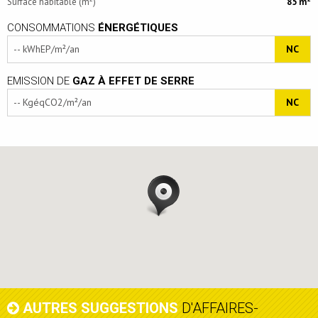
Surface habitable (m
)
85 m
CONSOMMATIONS
ÉNERGÉTIQUES
-- kWhEP/m²/an
NC
EMISSION DE
GAZ À EFFET DE SERRE
-- KgéqCO2/m²/an
NC
AUTRES SUGGESTIONS
D'AFFAIRES-