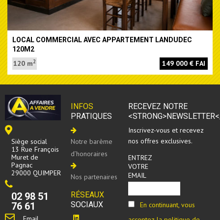
LOCAL COMMERCIAL AVEC APPARTEMENT LANDUDEC
120M2
2
120 m
149 000 € FAI
INFOS
RECEVEZ NOTRE
PRATIQUES
<STRONG>NEWSLETTER<
Inscrivez-vous et recevez
nos offres exclusives.
Siège social
Notre barème
13 Rue François
d’honoraires
Muret de
ENTREZ
Pagnac
VOTRE
29000 QUIMPER
EMAIL
Nos partenaires
RÉSEAUX
02 98 51
SOCIAUX
En continuant, vous
76 61
Email
acceptez la politique de