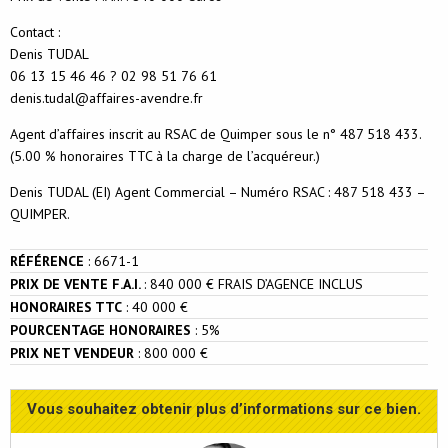
Contact :
Denis TUDAL
06 13 15 46 46 ? 02 98 51 76 61
denis.tudal@affaires-avendre.fr
Agent d’affaires inscrit au RSAC de Quimper sous le n° 487 518 433.
(5.00 % honoraires TTC à la charge de l’acquéreur.)
Denis TUDAL (EI) Agent Commercial – Numéro RSAC : 487 518 433 –
QUIMPER.
RÉFÉRENCE
:
6671-1
PRIX DE VENTE F.A.I.
:
840 000 € FRAIS D’AGENCE INCLUS
HONORAIRES TTC
:
40 000 €
POURCENTAGE HONORAIRES
:
5%
PRIX NET VENDEUR
:
800 000 €
Vous souhaitez obtenir plus d’informations sur ce bien.