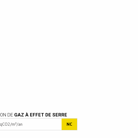
ION DE
GAZ À EFFET DE SERRE
éqCO2/m²/an
NC