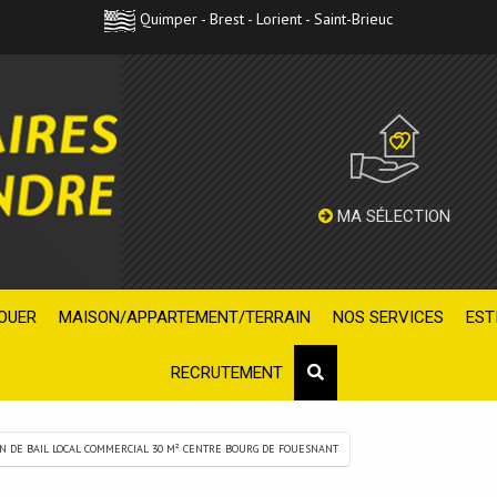
Quimper - Brest - Lorient - Saint-Brieuc
MA SÉLECTION
OUER
MAISON/APPARTEMENT/TERRAIN
NOS SERVICES
EST
RECRUTEMENT
ON DE BAIL LOCAL COMMERCIAL 30 M² CENTRE BOURG DE FOUESNANT