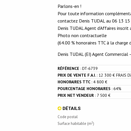
Parlons-en !
Pour toute information complémentair
contactez Denis TUDAL au 06 13 15 
Denis TUDAL Agent d’Affaires inscri
Photo non contractuelle
(64.00 % honoraires TTC à la charge de
Denis TUDAL (EI) Agent Commercial
RÉFÉRENCE
:
DT-6739
PRIX DE VENTE F.A.I.
:
12 300 € FRAIS D
HONORAIRES TTC
:
4 800 €
POURCENTAGE HONORAIRES
:
64%
PRIX NET VENDEUR
:
7 500 €
DÉTAILS
Code postal
2
Surface habitable (m
)