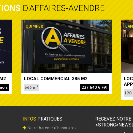
TIONS
D'AFFAIRES-AVENDRE
QUIMPER
LA
 M2
LOCAL COMMERCIAL 385 M2
LOC
APP
2
mois
365 m
227 640 € FAI
120
INFOS
PRATIQUES
RECEVEZ NOTRE
<STRONG>NEWSL
Notre barème d’honoraires