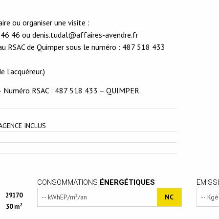
e ou organiser une visite :
46 46 ou denis.tudal@affaires-avendre.fr
t au RSAC de Quimper sous le numéro : 487 518 433
 l’acquéreur.)
 – Numéro RSAC : 487 518 433 – QUIMPER.
’AGENCE INCLUS
CONSOMMATIONS
ÉNERGÉTIQUES
EMISS
29170
-- kWhEP/m²/an
NC
-- Kg
2
30 m