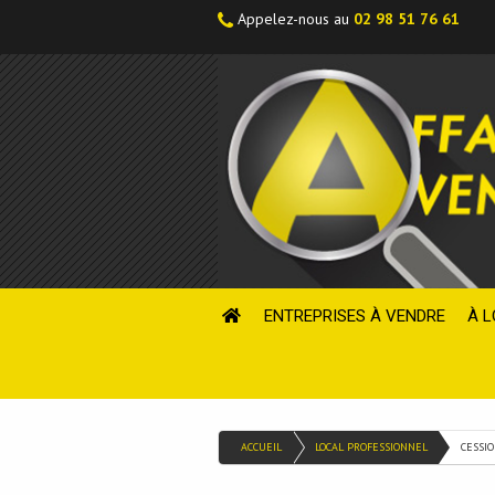
Appelez-nous au
02 98 51 76 61
ENTREPRISES À VENDRE
À L
ACCUEIL
LOCAL PROFESSIONNEL
CESSI