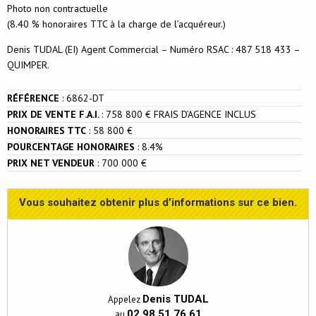
Photo non contractuelle
(8.40 % honoraires TTC à la charge de l’acquéreur.)
Denis TUDAL (EI) Agent Commercial – Numéro RSAC : 487 518 433 –
QUIMPER.
RÉFÉRENCE
:
6862-DT
PRIX DE VENTE F.A.I.
:
758 800 € FRAIS D’AGENCE INCLUS
HONORAIRES TTC
:
58 800 €
POURCENTAGE HONORAIRES
:
8.4%
PRIX NET VENDEUR
:
700 000 €
Vous souhaitez obtenir plus d’informations sur ce bien.
Denis TUDAL
Appelez
02 98 51 76 61
au