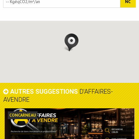
-- KgéqCO2/m²/an
NC
AUTRES SUGGESTIONS
D'AFFAIRES-
AVENDRE
CONCARNEAU