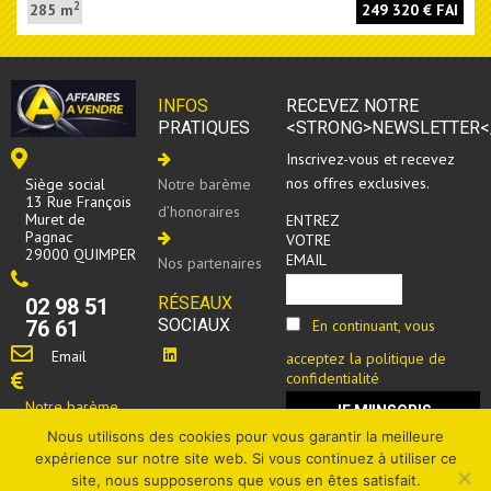
2
285 m
249 320 € FAI
INFOS
RECEVEZ NOTRE
PRATIQUES
<STRONG>NEWSLETTER<
Inscrivez-vous et recevez
nos offres exclusives.
Siège social
Notre barème
13 Rue François
d’honoraires
Muret de
ENTREZ
Pagnac
VOTRE
29000 QUIMPER
EMAIL
Nos partenaires
RÉSEAUX
02 98 51
SOCIAUX
En continuant, vous
76 61
Email
acceptez la politique de
confidentialité
Notre barème
d’honoraires
Nous utilisons des cookies pour vous garantir la meilleure
expérience sur notre site web. Si vous continuez à utiliser ce
site, nous supposerons que vous en êtes satisfait.
Mentions légales
|
Politique de confidentialité
|
Cookies
|