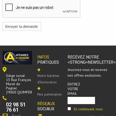
INFOS
RECEVEZ NOTRE
PRATIQUES
<STRONG>NEWSLETTER<
Inscrivez-vous et recevez
nos offres exclusives.
Siège social
Notre barème
13 Rue François
d’honoraires
Muret de
ENTREZ
Pagnac
VOTRE
29000 QUIMPER
EMAIL
Nos partenaires
RÉSEAUX
02 98 51
SOCIAUX
En continuant, vous
76 61