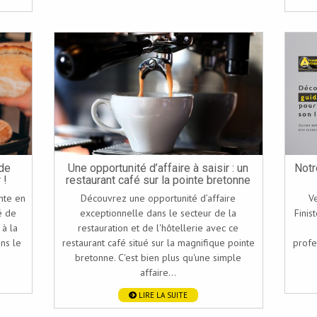
 de
Une opportunité d’affaire à saisir : un
Notr
 !
restaurant café sur la pointe bretonne
nte en
Découvrez une opportunité d’affaire
V
é de
exceptionnelle dans le secteur de la
Finis
 à la
restauration et de l'hôtellerie avec ce
ns le
restaurant café situé sur la magnifique pointe
profe
bretonne. C'est bien plus qu'une simple
affaire...
LIRE LA SUITE