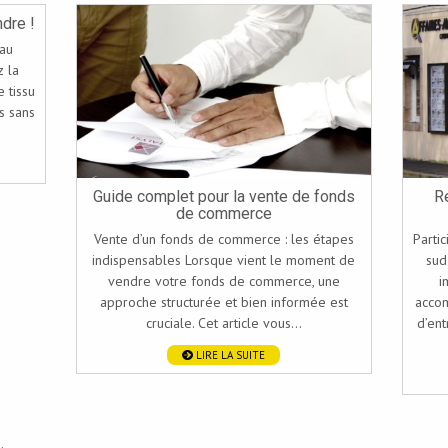
dre !
eau
z la
e tissu
s sans
Guide complet pour la vente de fonds
R
de commerce
Vente d’un fonds de commerce : les étapes
Parti
indispensables Lorsque vient le moment de
sud
vendre votre fonds de commerce, une
i
approche structurée et bien informée est
accom
cruciale. Cet article vous...
d’ent
LIRE LA SUITE