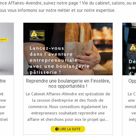
gence Affaires-Avendre, suivez notre page ! Vie du cabinet, salons, ou
ous vous informons sur notre métier et sur notre expertise.
tre
Reprendre une boulangerie en Finistère,
Opp
nos opportunités !
nt
Le Cabinet Affaires-AVendre est spécialiste de
Le C
onne
la cession d’entreprise et des fonds de
une 
pour
commerce. Nous conseillons également les
immob
 un
entrepreneurs souhaitant reprendre une
ve
triel
affaire et cherchons pour eux le projet qui...
iné
LIRE LA SUITE