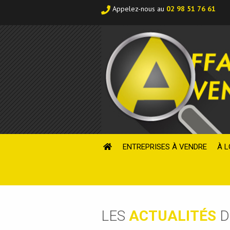
Appelez-nous au
02 98 51 76 61
ENTREPRISES À VENDRE
À L
LES
ACTUALITÉS
D